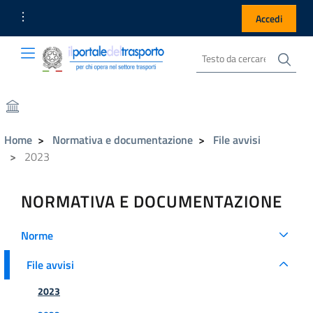
Link Utili
Accedi
Cer
Cerca nel sito
Portale del Trasporto
Portale del Trasporto
Home
Normativa e documentazione
File avvisi
2023
NORMATIVA E DOCUMENTAZIONE
Norme
File avvisi
File avvisi
2023