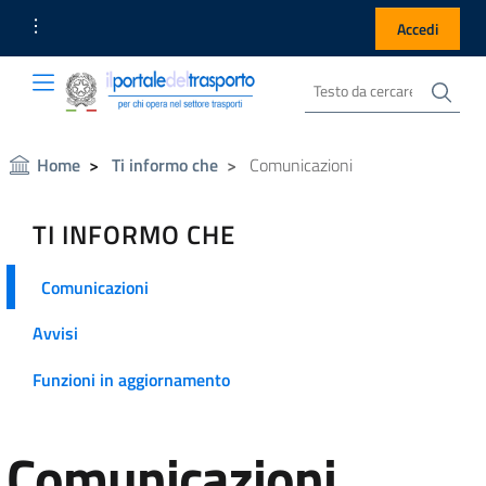
Link Utili
Accedi
Cer
Cerca nel sito
Portale del Trasporto
Portale del Trasporto
Home
Ti informo che
Comunicazioni
TI INFORMO CHE
Comunicazioni
Avvisi
Funzioni in aggiornamento
Comunicazioni