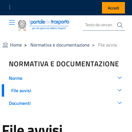
Link Utili
Accedi
Cer
Cerca nel sito
Portale del Trasporto
Portale del Trasporto
Home
Normativa e documentazione
File avvisi
NORMATIVA E DOCUMENTAZIONE
Norme
File avvisi
Documenti
File avvisi