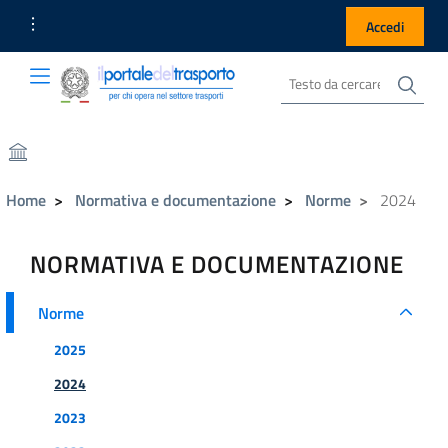
Link Utili
Accedi
Cer
Cerca nel sito
Portale del Trasporto
Portale del Trasporto
Home
Normativa e documentazione
Norme
2024
NORMATIVA E DOCUMENTAZIONE
Norme
Norme
2025
2024
2023