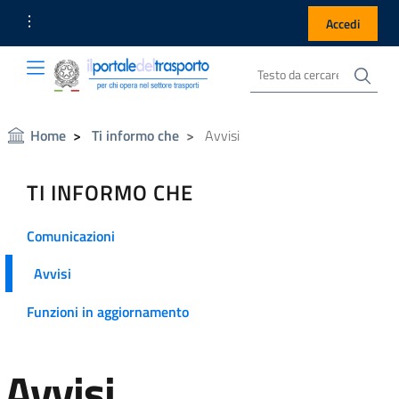
Link Utili
Accedi
Cer
Cerca nel sito
Portale del Trasporto
Portale del Trasporto
Home
Ti informo che
Avvisi
TI INFORMO CHE
Comunicazioni
Avvisi
Funzioni in aggiornamento
Avvisi