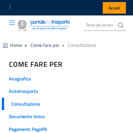
Link Utili
Accedi
Cer
Cerca nel sito
Portale del Trasporto
Portale del Trasporto
Home
Come fare per
Consultazione
COME FARE PER
Anagrafica
Autotrasporto
Consultazione
Documento Unico
Pagamenti PagoPA