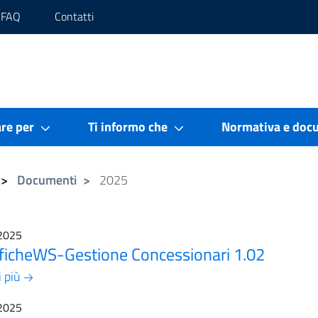
FAQ
Contatti
re per
Ti informo che
Normativa e doc
Documenti
2025
2025
ficheWS-Gestione Concessionari 1.02
i più
2025