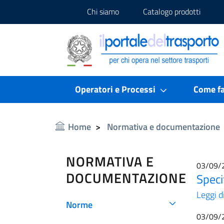
Chi siamo
Catalogo prodotti
Portale del Trasporto
Portale del Trasporto
Operatori e Processi
Come fa
Home
Normativa e documentazione
NORMATIVA E
03/09/
DOCUMENTAZIONE
Speci
Leggi d
Norme
03/09/