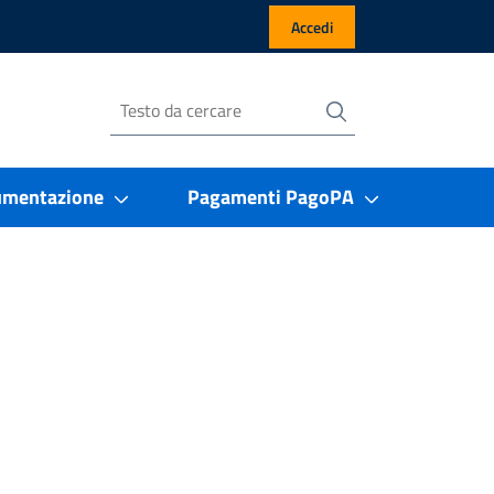
Accedi
Cerca
Cerca nel sito
umentazione
Pagamenti PagoPA