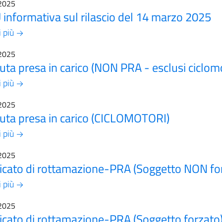
2025
informativa sul rilascio del 14 marzo 2025
i più
2025
uta presa in carico (NON PRA - esclusi ciclomo
i più
2025
uta presa in carico (CICLOMOTORI)
i più
2025
ficato di rottamazione-PRA (Soggetto NON fo
i più
2025
ficato di rottamazione-PRA (Soggetto forzato