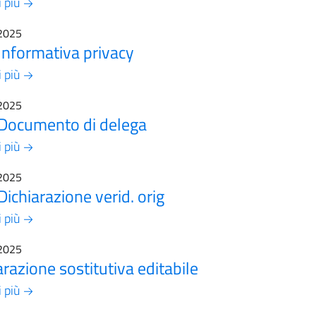
i più
2025
nformativa privacy
i più
2025
Documento di delega
i più
2025
ichiarazione verid. orig
i più
2025
arazione sostitutiva editabile
i più