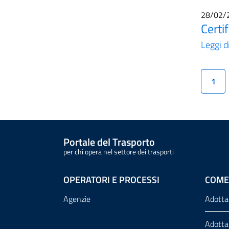
28/02/
Certi
Leggi d
1
Portale del Trasporto
per chi opera nel settore dei trasporti
OPERATORI E PROCESSI
COME
Agenzie
Adotta
Adotta