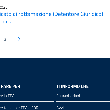
2025
ficato di rottamazione (Detentore Giuridico)
i più
2
Pagina successiva
 FARE PER
TI INFORMO CHE
re la FEA
Comunicazioni
re tablet per FEA e FDR
Avvisi