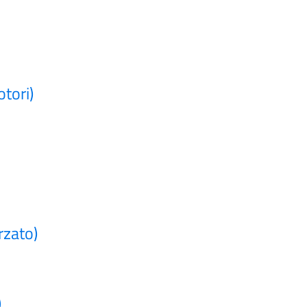
tori)
rzato)
)