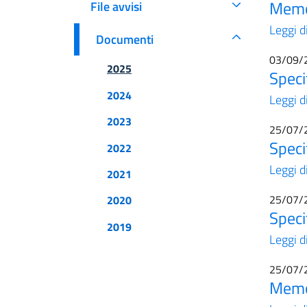
Memor
File avvisi
Leggi d
Documenti
03/09/
Documenti
2025
Speci
2024
Leggi d
2023
25/07/
Speci
2022
Leggi d
2021
25/07/
2020
Speci
2019
Leggi d
25/07/
Memor