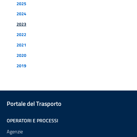
Documenti
2025
2024
2023
2022
2021
2020
2019
Portale del Trasporto
OPERATORI E PROCESSI
Agenzie