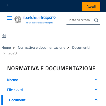
Link Utili
Accedi
Cer
Cerca nel sito
Portale del Trasporto
Portale del Trasporto
Home
Normativa e documentazione
Documenti
2023
NORMATIVA E DOCUMENTAZIONE
Norme
File avvisi
Documenti