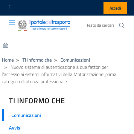
Link Utili
Accedi
Cer
Cerca nel sito
Portale del Trasporto
Portale del Trasporto
Home
Ti informo che
Comunicazioni
Nuovo sistema di autenticazione a due fattori per
l’accesso ai sistemi informativi della Motorizzazione.,prima
categoria di utenza professionale
TI INFORMO CHE
Comunicazioni
Avvisi