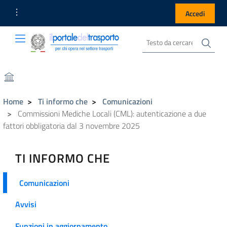
Link Utili
Accedi
Cer
Cerca nel sito
Portale del Trasporto
Portale del Trasporto
Home
Ti informo che
Comunicazioni
Commissioni Mediche Locali (CML): autenticazione a due
fattori obbligatoria dal 3 novembre 2025
TI INFORMO CHE
Comunicazioni
Avvisi
Funzioni in aggiornamento