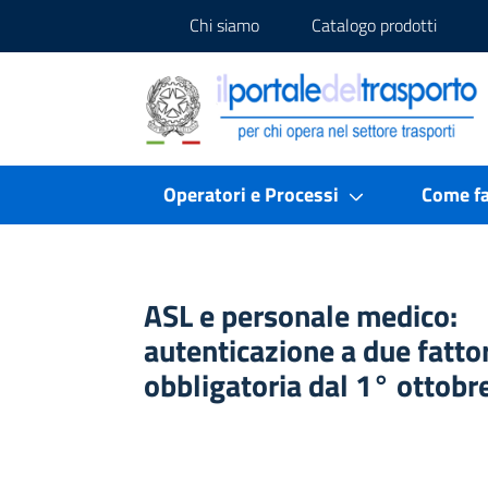
Chi siamo
Catalogo prodotti
Portale del Trasporto
Portale del Trasporto
Operatori e Processi
Come fa
ASL e personale medico:
autenticazione a due fattor
obbligatoria dal 1° ottobr