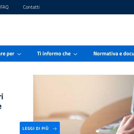
FAQ
Contatti
re per
Ti informo che
Normativa e doc
i
e
LEGGI DI PIÙ