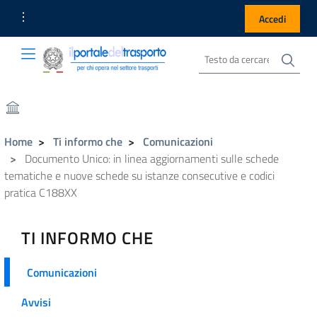
Link Utili
Accedi
Cer
Cerca nel sito
Portale del Trasporto
Portale del Trasporto
Home
Ti informo che
Comunicazioni
Documento Unico: in linea aggiornamenti sulle schede
tematiche e nuove schede su istanze consecutive e codici
pratica C188XX
TI INFORMO CHE
Comunicazioni
Avvisi