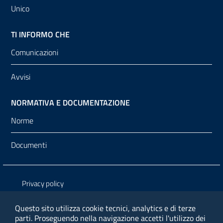
Unico
TI INFORMO CHE
Comunicazioni
Avvisi
NORMATIVA E DOCUMENTAZIONE
Norme
Documenti
Sezione Link Utili
Privacy policy
Note legali
Questo sito utilizza cookie tecnici, analytics e di terze
parti.
Proseguendo nella navigazione accetti l'utilizzo dei