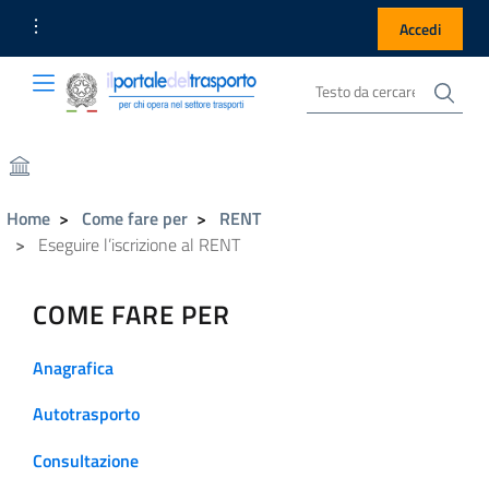
Link Utili
Accedi
Cer
Cerca nel sito
Portale del Trasporto
Portale del Trasporto
Home
Come fare per
RENT
Eseguire l’iscrizione al RENT
COME FARE PER
Anagrafica
Autotrasporto
Consultazione