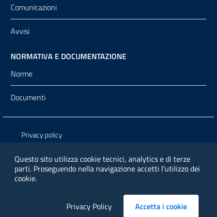
Comunicazioni
Avvisi
NORMATIVA E DOCUMENTAZIONE
Norme
Documenti
Sezione Link Utili
Privacy policy
Note legali
Questo sito utilizza cookie tecnici, analytics e di terze
parti.
Proseguendo nella navigazione accetti l'utilizzo dei
Media policy
cookie.
Contatti
Privacy Policy
Accetta i cookie
cookieba
Accessibilita