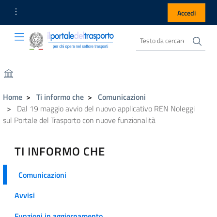
Link Utili
Accedi
Cer
Cerca nel sito
Portale del Trasporto
Portale del Trasporto
Home
Ti informo che
Comunicazioni
Dal 19 maggio avvio del nuovo applicativo REN Noleggi
sul Portale del Trasporto con nuove funzionalità
TI INFORMO CHE
Comunicazioni
Avvisi
Funzioni in aggiornamento