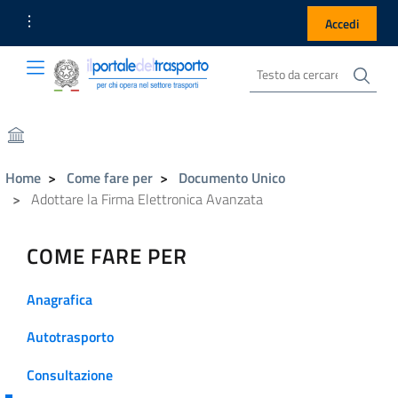
Link Utili
Accedi
Cer
Cerca nel sito
Portale del Trasporto
Portale del Trasporto
Home
Come fare per
Documento Unico
Adottare la Firma Elettronica Avanzata
COME FARE PER
Anagrafica
Autotrasporto
Consultazione