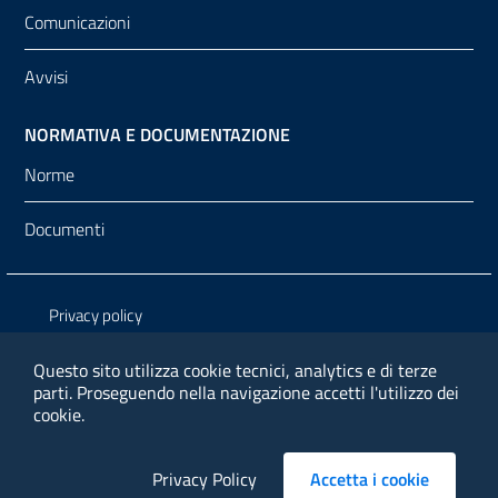
Comunicazioni
Avvisi
NORMATIVA E DOCUMENTAZIONE
Norme
Documenti
Sezione Link Utili
Privacy policy
Note legali
Questo sito utilizza cookie tecnici, analytics e di terze
parti.
Proseguendo nella navigazione accetti l'utilizzo dei
Media policy
cookie.
Contatti
Privacy Policy
Accetta i cookie
cookieba
Accessibilita