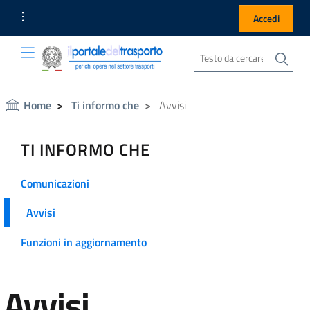
Link Utili
Accedi
Cer
Cerca nel sito
Portale del Trasporto
Portale del Trasporto
Home
Ti informo che
Avvisi
TI INFORMO CHE
Comunicazioni
Avvisi
Funzioni in aggiornamento
Avvisi