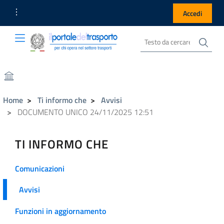
Link Utili
Accedi
Cer
Cerca nel sito
Portale del Trasporto
Portale del Trasporto
Home
Ti informo che
Avvisi
DOCUMENTO UNICO 24/11/2025 12:51
TI INFORMO CHE
Comunicazioni
Avvisi
Funzioni in aggiornamento