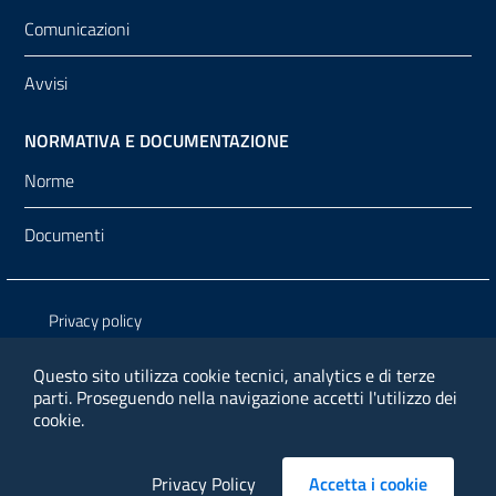
Comunicazioni
Avvisi
NORMATIVA E DOCUMENTAZIONE
Norme
Documenti
Sezione Link Utili
Privacy policy
Note legali
Questo sito utilizza cookie tecnici, analytics e di terze
parti.
Proseguendo nella navigazione accetti l'utilizzo dei
Media policy
cookie.
Contatti
Privacy Policy
Accetta i cookie
cookieba