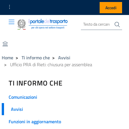
Link Utili
Accedi
Cer
Cerca nel sito
Portale del Trasporto
Portale del Trasporto
Home
Ti informo che
Avvisi
Ufficio PRA di Rieti: chiusura per assemblea
TI INFORMO CHE
Comunicazioni
Avvisi
Funzioni in aggiornamento