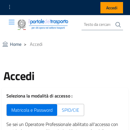
Link Utili
Accedi
Cer
Cerca nel sito
Portale del Trasporto
Portale del Trasporto
Home
Accedi
Accedi
Seleziona la modalità di accesso :
Matricola e Password
SPID/CIE
Se sei un Operatore Professionale abilitato all'accesso con