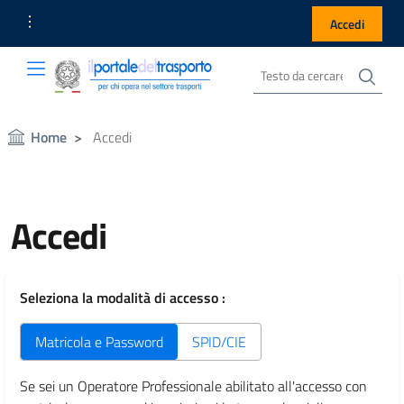
Link Utili
Accedi
Cer
Cerca nel sito
Portale del Trasporto
Portale del Trasporto
Home
Accedi
Accedi
Seleziona la modalità di accesso :
Matricola e Password
SPID/CIE
Se sei un Operatore Professionale abilitato all'accesso con